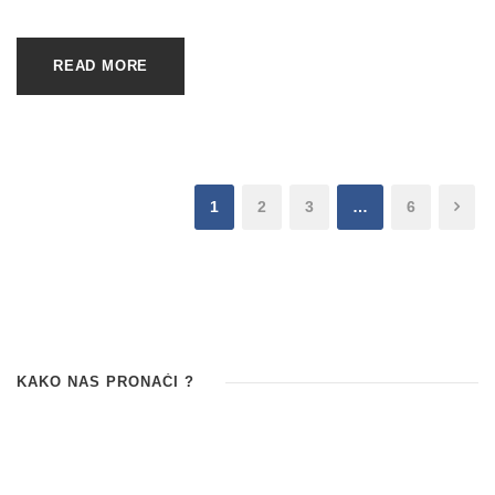
READ MORE
1
2
3
…
6
KAKO NAS PRONAĆI ?