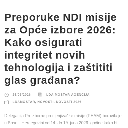
Preporuke NDI misije
za Opće izbore 2026:
Kako osigurati
integritet novih
tehnologija i zaštititi
glas građana?
26/06/2026
LDA MOSTAR AGENCIJA
LDAMOSTAR
,
NOVOSTI
,
NOVOSTI 2026
Delegacija Preizborne procjenjivačke misije (PEAM) boravila je
u Bosni i Hercegovini od 14. do 19. juna 2026. godine kako bi