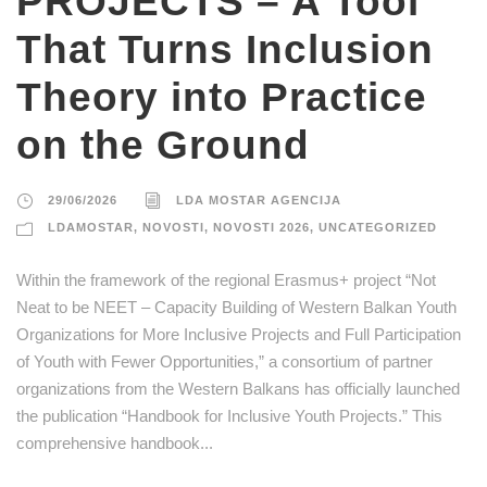
PROJECTS – A Tool
That Turns Inclusion
Theory into Practice
on the Ground
29/06/2026
LDA MOSTAR AGENCIJA
LDAMOSTAR
,
NOVOSTI
,
NOVOSTI 2026
,
UNCATEGORIZED
Within the framework of the regional Erasmus+ project “Not
Neat to be NEET – Capacity Building of Western Balkan Youth
Organizations for More Inclusive Projects and Full Participation
of Youth with Fewer Opportunities,” a consortium of partner
organizations from the Western Balkans has officially launched
the publication “Handbook for Inclusive Youth Projects.” This
comprehensive handbook...