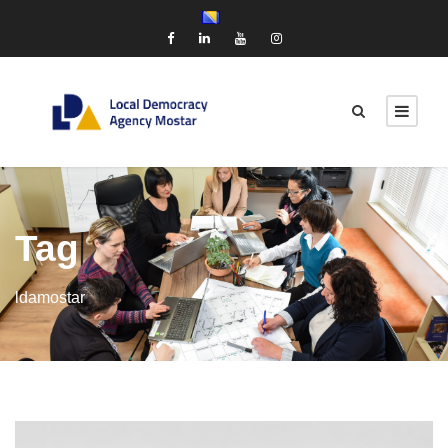
Tag
ldamostar