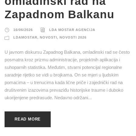
omladinski rad na
Zapadnom Balkanu
16/06/2026
LDA MOSTAR AGENCIJA
LDAMOSTAR
,
NOVOSTI
,
NOVOSTI 2026
U javnom diskursu Zapadnog Balkana, omladinski rad se često
posmatra kroz prizmu administracije, projektnih aplikacija i
suhoparnih statistika. Međutim, stvarni potencijal regionalne
saradnje rijetko se vidi u brojkama. On se mjeri u ljudskim
pomacima – u trenucima kada lične priče i zajednički rad na
društvenim izazovima prevaziđu historijske traume i duboko
ukorijenjene predrasude. Nedavno održani...
READ MORE