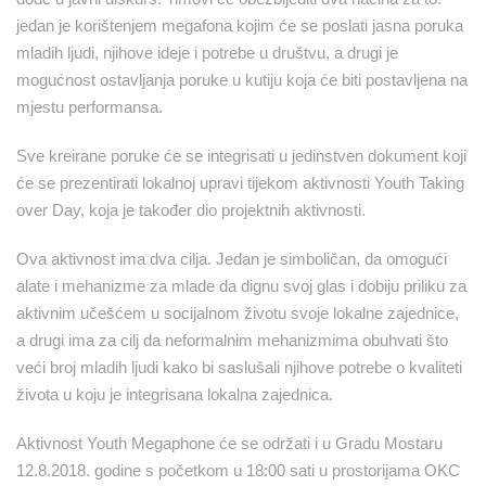
jedan je korištenjem megafona kojim će se poslati jasna poruka
mladih ljudi, njihove ideje i potrebe u društvu, a drugi je
mogućnost ostavljanja poruke u kutiju koja će biti postavljena na
mjestu performansa.
Sve kreirane poruke će se integrisati u jedinstven dokument koji
će se prezentirati lokalnoj upravi tijekom aktivnosti Youth Taking
over Day, koja je također dio projektnih aktivnosti.
Ova aktivnost ima dva cilja. Jedan je simboličan, da omogući
alate i mehanizme za mlade da dignu svoj glas i dobiju priliku za
aktivnim učešćem u socijalnom životu svoje lokalne zajednice,
a drugi ima za cilj da neformalnim mehanizmima obuhvati što
veći broj mladih ljudi kako bi saslušali njihove potrebe o kvaliteti
života u koju je integrisana lokalna zajednica.
Aktivnost Youth Megaphone će se održati i u Gradu Mostaru
12.8.2018. godine s početkom u 18:00 sati u prostorijama OKC