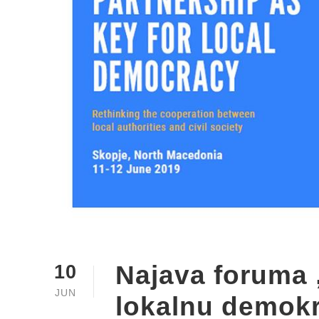
Najava foruma 
10
JUN
lokalnu demokr