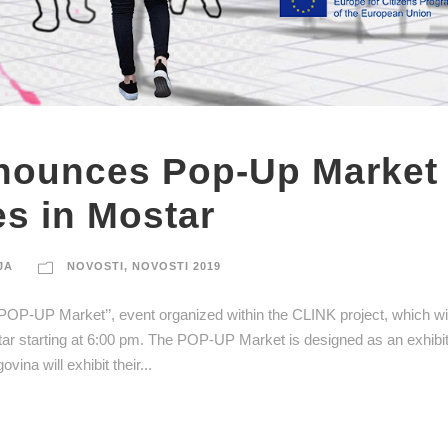
nounces Pop-Up Market
es in Mostar
JA
NOVOSTI
,
NOVOSTI 2019
-UP Market’’, event organized within the CLINK project, which wil
ar starting at 6:00 pm. The POP-UP Market is designed as an exhibi
na will exhibit their...