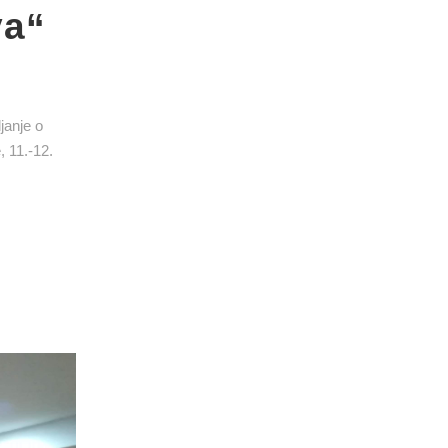
va“
janje o
, 11.-12.