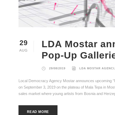
LDA Mostar an
29
AUG
Pop-Up Galleri
29/08/2019
LDA MOSTAR AGENCI
Local Democracy Agency Mostar announces upcoming ‘’POP
on September 3, 2019 on the plateau of Mala Tepa in Most
sales market where young artists from Bosnia and Herzegovi
READ MORE