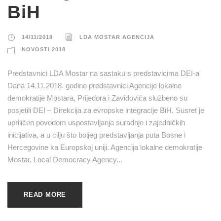
BiH
14/11/2018
LDA MOSTAR AGENCIJA
NOVOSTI 2018
Predstavnici LDA Mostar na sastaku s predstavicima DEI-a
Dana 14.11.2018. godine predstavnici Agencije lokalne
demokratije Mostara, Prijedora i Zavidovića službeno su
posjetili DEI – Direkcija za evropske integracije BiH. Susret je
upriličen povodom uspostavljanja suradnje i zajedničkih
inicijativa, a u cilju što boljeg predstavljanja puta Bosne i
Hercegovine ka Europskoj uniji. Agencija lokalne demokratije
Mostar, Local Democracy Agency...
READ MORE