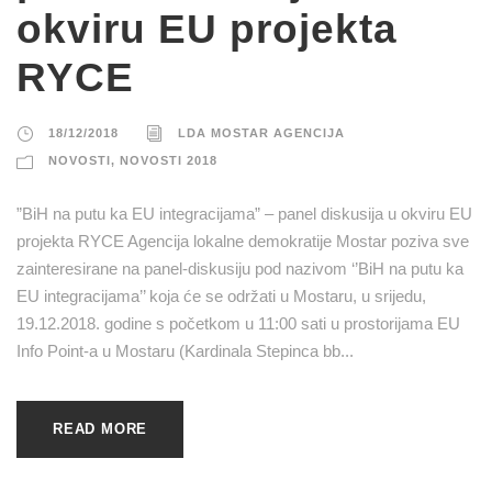
okviru EU projekta
RYCE
18/12/2018
LDA MOSTAR AGENCIJA
NOVOSTI
,
NOVOSTI 2018
”BiH na putu ka EU integracijama” – panel diskusija u okviru EU
projekta RYCE Agencija lokalne demokratije Mostar poziva sve
zainteresirane na panel-diskusiju pod nazivom ‘’BiH na putu ka
EU integracijama’’ koja će se održati u Mostaru, u srijedu,
19.12.2018. godine s početkom u 11:00 sati u prostorijama EU
Info Point-a u Mostaru (Kardinala Stepinca bb...
READ MORE