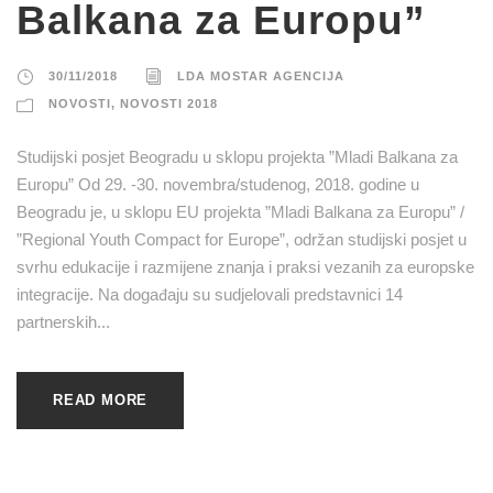
Balkana za Europu”
30/11/2018
LDA MOSTAR AGENCIJA
NOVOSTI
,
NOVOSTI 2018
Studijski posjet Beogradu u sklopu projekta ”Mladi Balkana za
Europu” Od 29. -30. novembra/studenog, 2018. godine u
Beogradu je, u sklopu EU projekta ”Mladi Balkana za Europu” /
”Regional Youth Compact for Europe”, održan studijski posjet u
svrhu edukacije i razmijene znanja i praksi vezanih za europske
integracije. Na događaju su sudjelovali predstavnici 14
partnerskih...
READ MORE