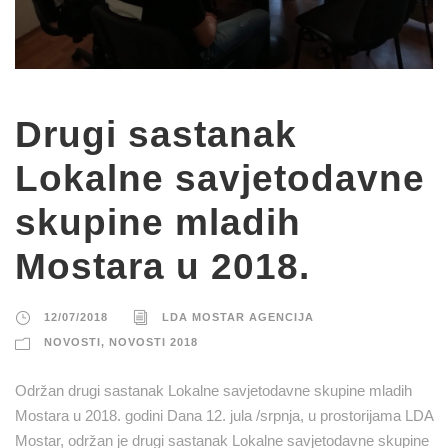
Drugi sastanak
Lokalne savjetodavne
skupine mladih
Mostara u 2018.
12/07/2018
LDA MOSTAR AGENCIJA
NOVOSTI
,
NOVOSTI 2018
Održan drugi sastanak Lokalne savjetodavne skupine mladih
Mostara u 2018. godini Dana 12. jula /srpnja, u prostorijama LDA
Mostar, održan je drugi sastanak Lokalne savjetodavne skupine