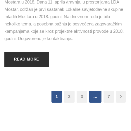
Mostara u 2018. Dana 11. aprila /travnja, u prostorijama LDA
Mostar, održan je prvi sastanak Lokalne savjetodavne skupine
mladih Mostara u 2018. godini. Na dnevnom redu je bilo
nekoliko tema, a posebna pažnja je posvećena zagovaračkim
kampanjama koje se kroz projektne aktivnosti provode u 2018.
godini. Dogovoreno je kontaktiranje...
READ MORE
1
2
3
…
7