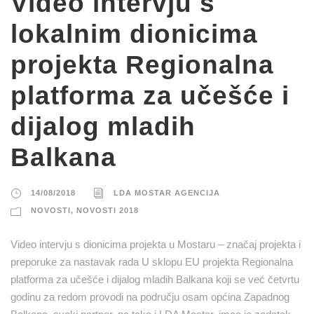
Video intervju s
lokalnim dionicima
projekta Regionalna
platforma za učešće i
dijalog mladih
Balkana
14/08/2018
LDA MOSTAR AGENCIJA
NOVOSTI
,
NOVOSTI 2018
Video intervju s dionicima projekta u Mostaru – značaj projekta i
preporuke za nastavak rada U sklopu EU projekta Regionalna
platforma za učešće i dijalog mladih Balkana koji se već četvrtu
godinu za redom provodi na području osam općina Zapadnog