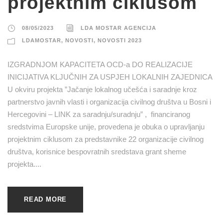
projektnim ciklusom
08/05/2023
LDA MOSTAR AGENCIJA
LDAMOSTAR
,
NOVOSTI
,
NOVOSTI 2023
IZGRADNJOM KAPACITETA OCD-a DO REALIZACIJE
INICIJATIVA KLJUČNIH ZA USPJEH LOKALNIH ZAJEDNICA
U okviru projekta ”Jačanje lokalnog učešća i saradnje kroz
partnerstvo javnih vlasti i organizacija civilnog društva u Bosni i
Hercegovini – LINK za saradnju/suradnju” , financiranog
sredstvima Europske unije, provedena je obuka o upravljanju
projektnim ciklusom za predstavnike 22 organizacije civilnog
društva, korisnice bespovratnih sredstava grant sheme
projekta....
READ MORE