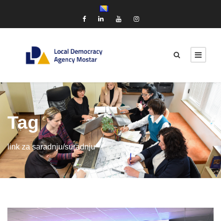
Tag
link za saradnju/suradnju