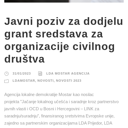
Javni poziv za dodjelu
grant sredstava za
organizacije civilnog
društva
31/01/2023
LDA MOSTAR AGENCIJA
LDAMOSTAR
,
NOVOSTI
,
NOVOSTI 2023
Agencija lokalne demokratije Mostar kao nosilac
projekta ”Jačanje lokalnog učešća i saradnje kroz partnerstvo
javnih vlasti i OCD u Bosni i Hercegovini – LINK za
saradnju/suradnju”, finansiranog sretstvima Evropske unije,
zajedno sa partnerskim organizacijama LDA Prijedor, LDA