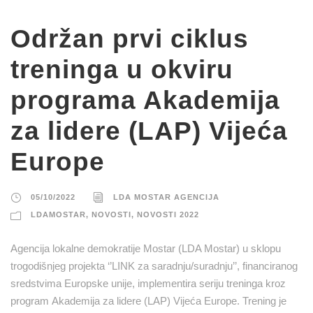
Održan prvi ciklus
treninga u okviru
programa Akademija
za lidere (LAP) Vijeća
Europe
05/10/2022
LDA MOSTAR AGENCIJA
LDAMOSTAR
,
NOVOSTI
,
NOVOSTI 2022
Agencija lokalne demokratije Mostar (LDA Mostar) u sklopu
trogodišnjeg projekta ‘’LINK za saradnju/suradnju’’, financiranog
sredstvima Europske unije, implementira seriju treninga kroz
program Akademija za lidere (LAP) Vijeća Europe. Trening je