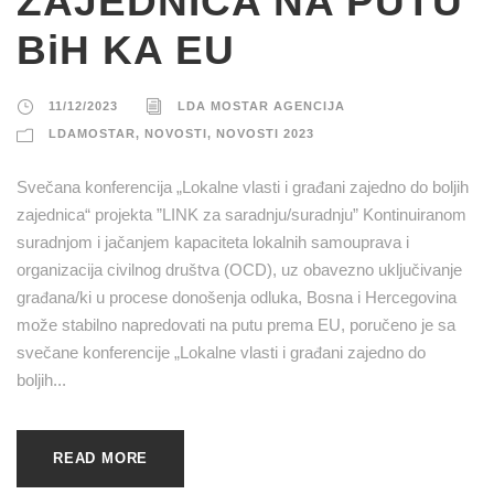
ZAJEDNICA NA PUTU
BiH KA EU
11/12/2023
LDA MOSTAR AGENCIJA
LDAMOSTAR
,
NOVOSTI
,
NOVOSTI 2023
Svečana konferencija „Lokalne vlasti i građani zajedno do boljih
zajednica“ projekta ”LINK za saradnju/suradnju” Kontinuiranom
suradnjom i jačanjem kapaciteta lokalnih samouprava i
organizacija civilnog društva (OCD), uz obavezno uključivanje
građana/ki u procese donošenja odluka, Bosna i Hercegovina
može stabilno napredovati na putu prema EU, poručeno je sa
svečane konferencije „Lokalne vlasti i građani zajedno do
boljih...
READ MORE