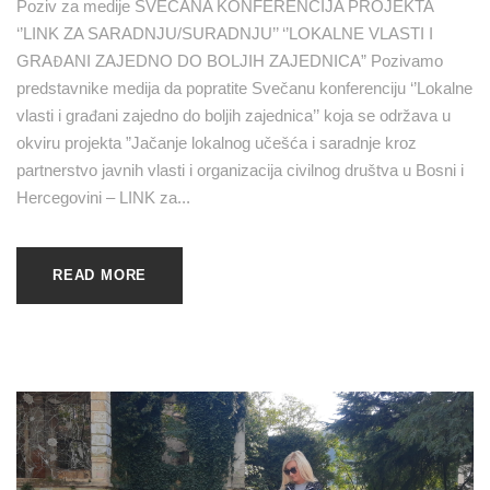
Poziv za medije SVEČANA KONFERENCIJA PROJEKTA
‘’LINK ZA SARADNJU/SURADNJU’’ ‘’LOKALNE VLASTI I
GRAĐANI ZAJEDNO DO BOLJIH ZAJEDNICA” Pozivamo
predstavnike medija da popratite Svečanu konferenciju ‘’Lokalne
vlasti i građani zajedno do boljih zajednica’’ koja se održava u
okviru projekta ”Jačanje lokalnog učešća i saradnje kroz
partnerstvo javnih vlasti i organizacija civilnog društva u Bosni i
Hercegovini – LINK za...
READ MORE