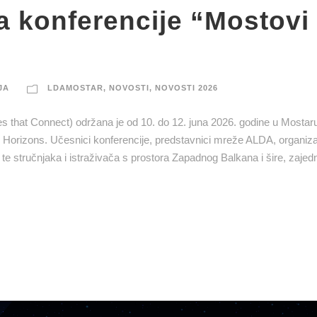
a konferencije “Mostovi 
JA
LDAMOSTAR
,
NOVOSTI
,
NOVOSTI 2026
s that Connect) održana je od 10. do 12. juna 2026. godine u Mostar
Horizons. Učesnici konferencije, predstavnici mreže ALDA, organiza
dih te stručnjaka i istraživača s prostora Zapadnog Balkana i šire, zajed