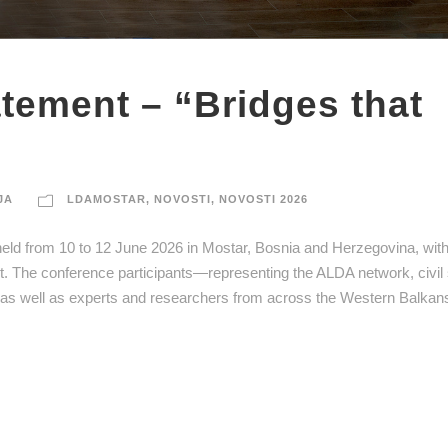
tement – “Bridges that
JA
LDAMOSTAR
,
NOVOSTI
,
NOVOSTI 2026
held from 10 to 12 June 2026 in Mostar, Bosnia and Herzegovina, with
. The conference participants—representing the ALDA network, civil 
uth, as well as experts and researchers from across the Western Balkans