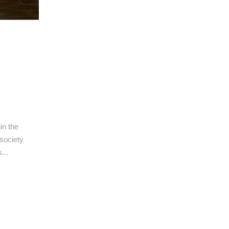
in the
society
...