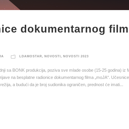
nice dokumentarnog fil
JA
LDAMOSTAR
,
NOVOSTI
,
NOVOSTI 2023
dnji sa BONK produkcija, poziva sve mlade osobe (15-25 godina) iz 
 prijave na besplatne radionice dokumentarnog filma „moJA“. Učesnice
režija, a budući da je broj sudionika ograničen, prednost će imati...