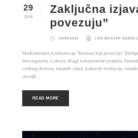
Zaključna izjav
29
JUN
povezuju”
29/06/2026
LDA MOSTAR AGENCI
Međunarodna konferencija “Mostovi koji povezuju” (Bridge
Hercegovina, u okviru druge komponente projekta Shared 
civilnog društva, lokalnih vlasti, kulturnih institucija, mla
usvojili...
READ MORE