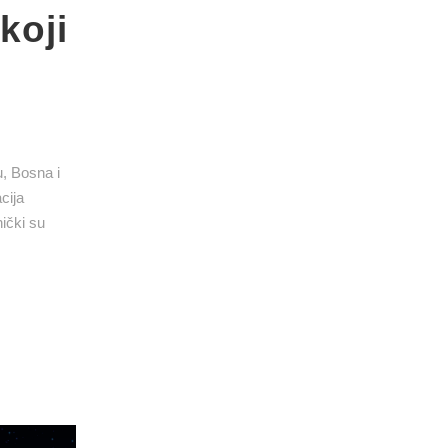
koji
u, Bosna i
cija
nički su