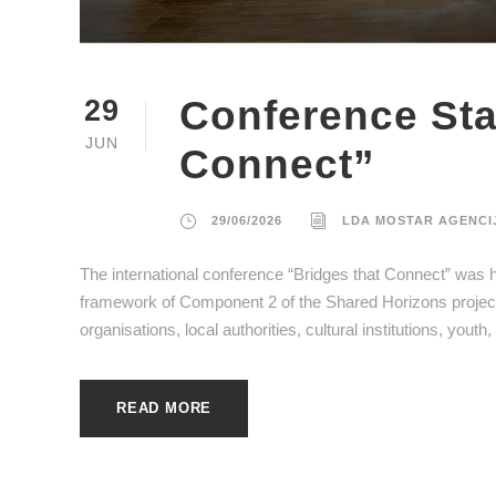
Conference Sta
29
JUN
Connect”
29/06/2026
LDA MOSTAR AGENCI
The international conference “Bridges that Connect” was 
framework of Component 2 of the Shared Horizons project
organisations, local authorities, cultural institutions, yo
READ MORE