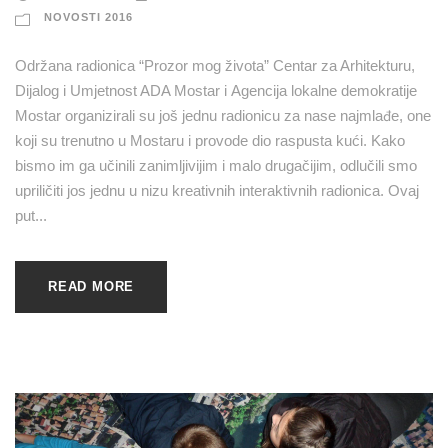
NOVOSTI 2016
Održana radionica “Prozor mog života” Centar za Arhitekturu,
Dijalog i Umjetnost ADA Mostar i Agencija lokalne demokratije
Mostar organizirali su još jednu radionicu za nase najmlađe, one
koji su trenutno u Mostaru i provode dio raspusta kući. Kako
bismo im ga učinili zanimljivijim i malo drugačijim, odlučili smo
upriličiti jos jednu u nizu kreativnih interaktivnih radionica. Ovaj
put...
READ MORE