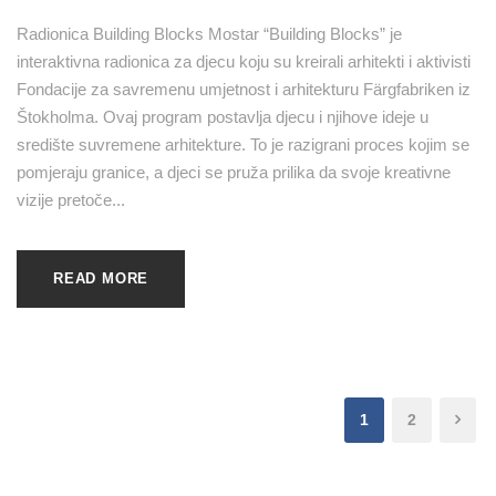
Radionica Building Blocks Mostar “Building Blocks” je
interaktivna radionica za djecu koju su kreirali arhitekti i aktivisti
Fondacije za savremenu umjetnost i arhitekturu Färgfabriken iz
Štokholma. Ovaj program postavlja djecu i njihove ideje u
središte suvremene arhitekture. To je razigrani proces kojim se
pomjeraju granice, a djeci se pruža prilika da svoje kreativne
vizije pretoče...
READ MORE
1
2