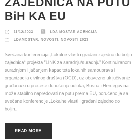
ZAJEDNICA NA PUTU
BiH KA EU
11/12/2023
LDA MOSTAR AGENCIJA
LDAMOSTAR
,
NOVOSTI
,
NOVOSTI 2023
Svečana konferencija „Lokalne vlasti i građani zajedno do boljih
zajednica“ projekta ”LINK za saradnju/suradnju” Kontinuiranom
suradnjom i jačanjem kapaciteta lokalnih samouprava i
organizacija civilnog društva (OCD), uz obavezno uključivanje
građana/ki u procese donošenja odluka, Bosna i Hercegovina
može stabilno napredovati na putu prema EU, poručeno je sa
svečane konferencije „Lokalne vlasti i građani zajedno do
boljih...
READ MORE