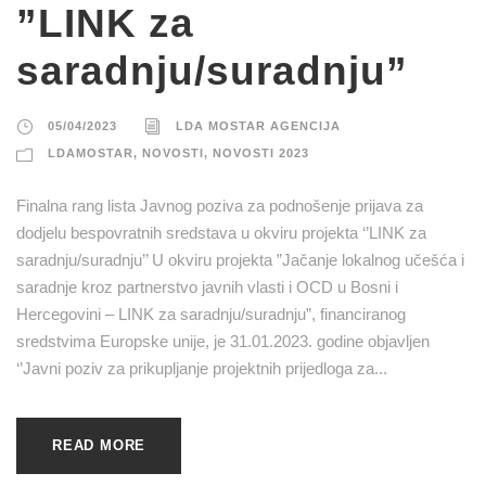
”LINK za
saradnju/suradnju”
05/04/2023
LDA MOSTAR AGENCIJA
LDAMOSTAR
,
NOVOSTI
,
NOVOSTI 2023
Finalna rang lista Javnog poziva za podnošenje prijava za
dodjelu bespovratnih sredstava u okviru projekta ‘’LINK za
saradnju/suradnju’’ U okviru projekta ”Jačanje lokalnog učešća i
saradnje kroz partnerstvo javnih vlasti i OCD u Bosni i
Hercegovini – LINK za saradnju/suradnju”, financiranog
sredstvima Europske unije, je 31.01.2023. godine objavljen
‘’Javni poziv za prikupljanje projektnih prijedloga za...
READ MORE