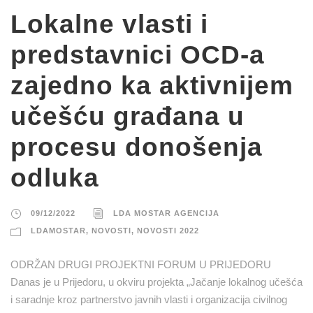
Lokalne vlasti i
predstavnici OCD-a
zajedno ka aktivnijem
učešću građana u
procesu donošenja
odluka
09/12/2022
LDA MOSTAR AGENCIJA
LDAMOSTAR
,
NOVOSTI
,
NOVOSTI 2022
ODRŽAN DRUGI PROJEKTNI FORUM U PRIJEDORU
Danas je u Prijedoru, u okviru projekta „Jačanje lokalnog učešća
i saradnje kroz partnerstvo javnih vlasti i organizacija civilnog