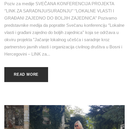
Poziv za medije SVEČANA KONFERENCIJA PROJEKTA
‘’LINK ZA SARADNJU/SURADNJU’’ ‘’LOKALNE VLASTI I
GRAĐANI ZAJEDNO DO BOLJIH ZAJEDNICA” Pozivamo
predstavnike medija da popratite Svečanu konferenciju ‘’Lokalne
vlasti i građani zajedno do boljih zajednica’’ koja se održava u
okviru projekta ”Jačanje lokalnog učešća i saradnje kroz
partnerstvo javnih vlasti i organizacija civilnog društva u Bosni i
Hercegovini – LINK za...
READ MORE