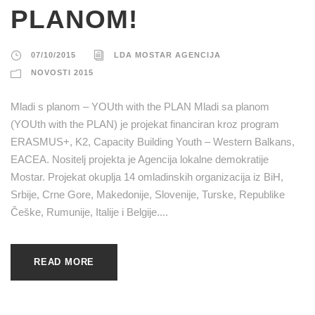
PLANOM!
07/10/2015
LDA MOSTAR AGENCIJA
NOVOSTI 2015
Mladi s planom – YOUth with the PLAN Mladi sa planom
(YOUth with the PLAN) je projekat financiran kroz program
ERASMUS+, K2, Capacity Building Youth – Western Balkans,
EACEA. Nositelj projekta je Agencija lokalne demokratije
Mostar. Projekat okuplja 14 omladinskih organizacija iz BiH,
Srbije, Crne Gore, Makedonije, Slovenije, Turske, Republike
Češke, Rumunije, Italije i Belgije....
READ MORE