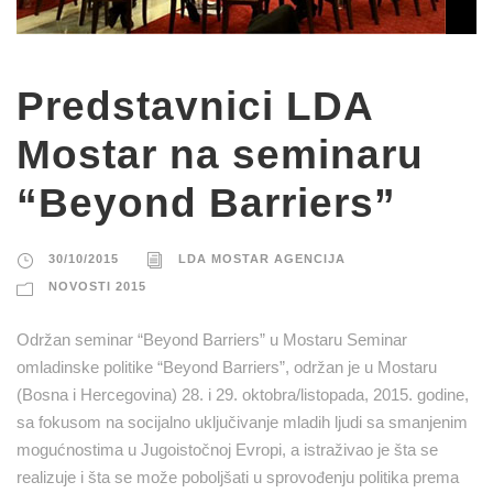
Predstavnici LDA
Mostar na seminaru
“Beyond Barriers”
30/10/2015
LDA MOSTAR AGENCIJA
NOVOSTI 2015
Održan seminar “Beyond Barriers” u Mostaru Seminar
omladinske politike “Beyond Barriers”, održan je u Mostaru
(Bosna i Hercegovina) 28. i 29. oktobra/listopada, 2015. godine,
sa fokusom na socijalno uključivanje mladih ljudi sa smanjenim
mogućnostima u Jugoistočnoj Evropi, a istraživao je šta se
realizuje i šta se može poboljšati u sprovođenju politika prema