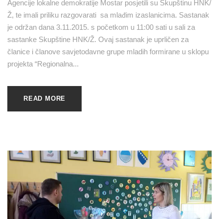
Agencije lokalne demokratije Mostar posjetili su Skupštinu HNK/
Ž, te imali priliku razgovarati sa mlađim izaslanicima. Sastanak
je održan dana 3.11.2015. s početkom u 11:00 sati u sali za
sastanke Skupštine HNK/Ž. Ovaj sastanak je uprličen za
članice i članove savjetodavne grupe mladih formirane u sklopu
projekta “Regionalna...
READ MORE