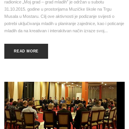
radionice „Moj grad – grad mladih” je održan u subotu
31.10.2015. godine u prostorijama Muzičke škole na Trgu
Musala u Mostaru. Cilj ove aktivnosti je podizanje svijesti o
potrebi uključivanja mladih u planiranje zajednice, kao i poticanje
mladih da na kreativan i interakitvan način izraze svoj...
READ MORE