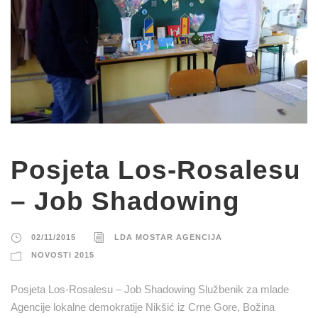
Posjeta Los-Rosalesu
– Job Shadowing
02/11/2015
LDA MOSTAR AGENCIJA
NOVOSTI 2015
Posjeta Los-Rosalesu – Job Shadowing Službenik za mlade
Agencije lokalne demokratije Nikšić iz Crne Gore, Božina