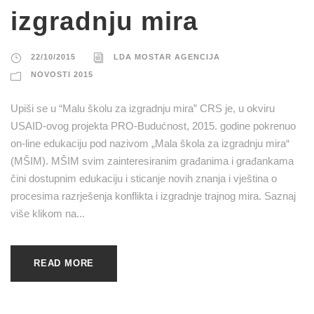
izgradnju mira
22/10/2015
LDA MOSTAR AGENCIJA
NOVOSTI 2015
Upiši se u “Malu školu za izgradnju mira” CRS je, u okviru
USAID-ovog projekta PRO-Budućnost, 2015. godine pokrenuo
on-line edukaciju pod nazivom „Mala škola za izgradnju mira“
(MŠIM). MŠIM svim zainteresiranim građanima i građankama
čini dostupnim edukaciju i sticanje novih znanja i vještina o
procesima razrješenja konflikta i izgradnje trajnog mira. Saznaj
više klikom na...
READ MORE