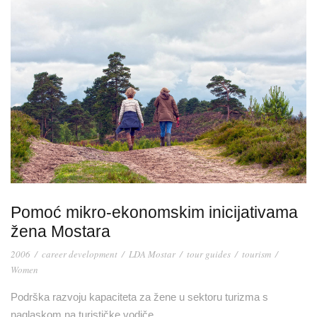
Pomoć mikro-ekonomskim inicijativama
žena Mostara
2006
/
career development
/
LDA Mostar
/
tour guides
/
tourism
/
Women
Podrška razvoju kapaciteta za žene u sektoru turizma s
naglaskom na turističke vodiče…