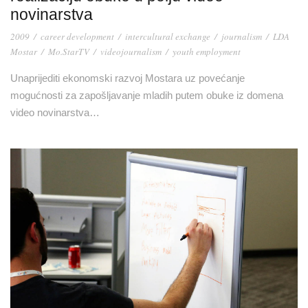
novinarstva
2009
/
career development
/
intercultural exchange
/
journalism
/
LDA
Mostar
/
Mo.StarTV
/
videojournalism
/
youth employment
Unaprijediti ekonomski razvoj Mostara uz povećanje
mogućnosti za zapošljavanje mladih putem obuke iz domena
video novinarstva…