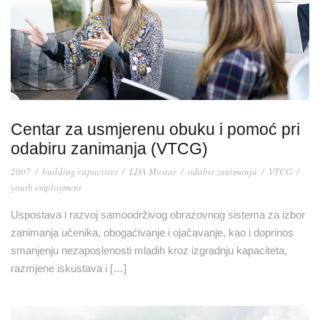
Centar za usmjerenu obuku i pomoć pri
odabiru zanimanja (VTCG)
2007
/
building capacities
/
LDA Mostar
/
odabir zanimanja
/
VTCG
/
youth employment
Uspostava i razvoj samoodrživog obrazovnog sistema za izbor
zanimanja učenika, obogaćivanje i ojačavanje, kao i doprinos
smanjenju nezaposlenosti mladih kroz izgradnju kapaciteta,
razmjene iskustava i […]