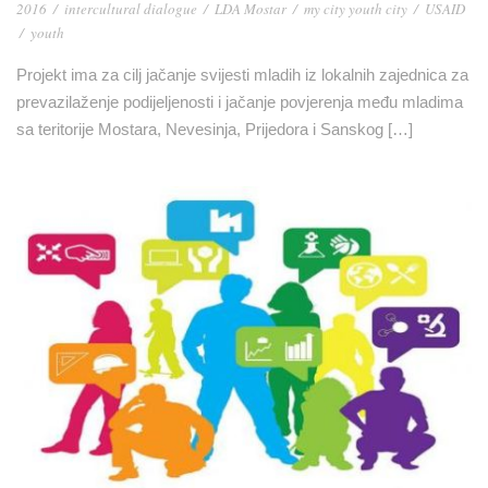
2016
/
intercultural dialogue
/
LDA Mostar
/
my city youth city
/
USAID
/
youth
Projekt ima za cilj jačanje svijesti mladih iz lokalnih zajednica za
prevazilaženje podijeljenosti i jačanje povjerenja među mladima
sa teritorije Mostara, Nevesinja, Prijedora i Sanskog […]