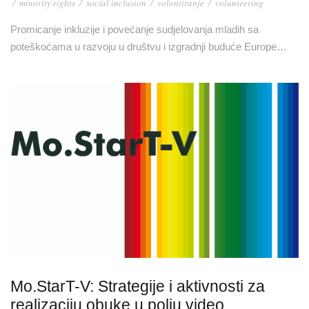
/
minority rights
/
social inclusion
/
volontiranje
/
volunteering
Promicanje inkluzije i povećanje sudjelovanja mladih sa
poteškoćama u razvoju u društvu i izgradnji buduće Europe…
Mo.StarT-V: Strategije i aktivnosti za
realizaciju obuke u polju video