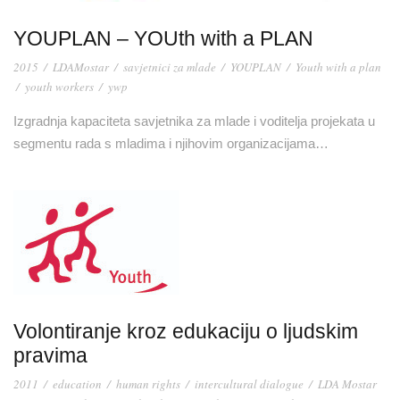
YOUPLAN – YOUth with a PLAN
2015
/
LDAMostar
/
savjetnici za mlade
/
YOUPLAN
/
Youth with a plan
/
youth workers
/
ywp
Izgradnja kapaciteta savjetnika za mlade i voditelja projekata u
segmentu rada s mladima i njihovim organizacijama…
Volontiranje kroz edukaciju o ljudskim
pravima
2011
/
education
/
human rights
/
intercultural dialogue
/
LDA Mostar