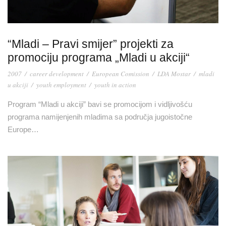
“Mladi – Pravi smijer” projekti za
promociju programa „Mladi u akciji“
2007
/
career development
/
European Comission
/
LDA Mostar
/
mladi
u akciji
/
youth employment
/
youth in action
Program “Mladi u akciji” bavi se promocijom i vidljivošću
programa namijenjenih mladima sa područja jugoistočne
Europe…