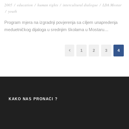
2005
/
education
/
human rights
/
intercultural dialogue
/
LDA Mostar
/
youth
Program mjera na izgradnji povjerenja sa ciljem unapređenja
međuetničkog dijaloga u srednjim školama u Mostaru…
1
2
3
4
KAKO NAS PRONAĆI ?