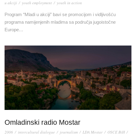
u akciji
/
youth employment
/
youth in action
Program “Mladi u akciji” bavi se promocijom i vidljivošću
programa namijenjenih mladima sa područja jugoistočne
Europe…
Omladinski radio Mostar
2006
/
intercultural dialogue
/
journalism
/
LDA Mostar
/
OSCE BiH
/