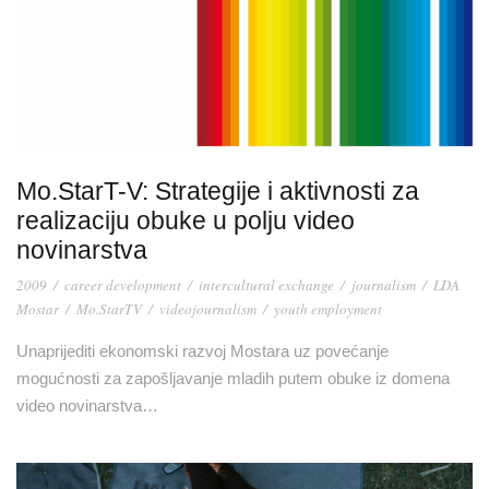
Mo.StarT-V: Strategije i aktivnosti za
realizaciju obuke u polju video
novinarstva
2009
/
career development
/
intercultural exchange
/
journalism
/
LDA
Mostar
/
Mo.StarTV
/
videojournalism
/
youth employment
Unaprijediti ekonomski razvoj Mostara uz povećanje
mogućnosti za zapošljavanje mladih putem obuke iz domena
video novinarstva…