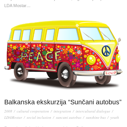
LDA Mostar…
Balkanska ekskurzija “Sunčani autobus”
2008
/
cultural cooperation
/
integration
/
intercultural dialogue
/
LDAMostar
/
social inclusion
/
suncani autobus
/
sunshine bus
/
youth