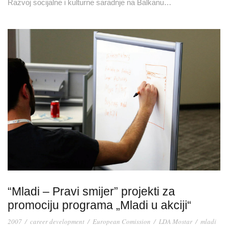
Razvoj socijalne i kulturne saradnje na Balkanu…
“Mladi – Pravi smijer” projekti za
promociju programa „Mladi u akciji“
2007
/
career development
/
European Comission
/
LDA Mostar
/
mladi