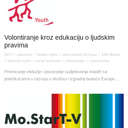
Volontiranje kroz edukaciju o ljudskim
pravima
2011
/
education
/
human rights
/
intercultural dialogue
/
LDA Mostar
/
minority rights
/
social inclusion
/
volontiranje
/
volunteering
Promicanje inkluzije i povećanje sudjelovanja mladih sa
poteškoćama u razvoju u društvu i izgradnji buduće Europe…