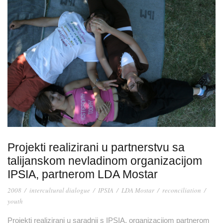
Projekti realizirani u partnerstvu sa
talijanskom nevladinom organizacijom
IPSIA, partnerom LDA Mostar
2008
/
intercultural dialogue
/
IPSIA
/
LDA Mostar
/
reconciliation
/
youth
Projekti realizirani u saradnji s IPSIA, organizacijom partnerom