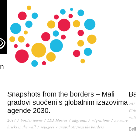
on
Snapshots from the borders – Mali
Ba
gradovi suočeni s globalnim izazovima
201
agende 2030.
Citi
…
mult
2017
/
border towns
/
LDA Mostar
/
migrants
/
migrations
/
no more
bricks in the wall
/
refugees
/
snapshots from the borders
Bal