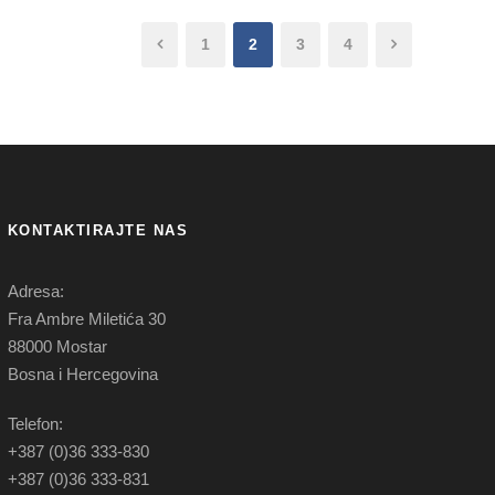
1
2
3
4
KONTAKTIRAJTE NAS
Adresa:
Fra Ambre Miletića 30
88000 Mostar
Bosna i Hercegovina
Telefon:
+387 (0)36 333-830
+387 (0)36 333-831