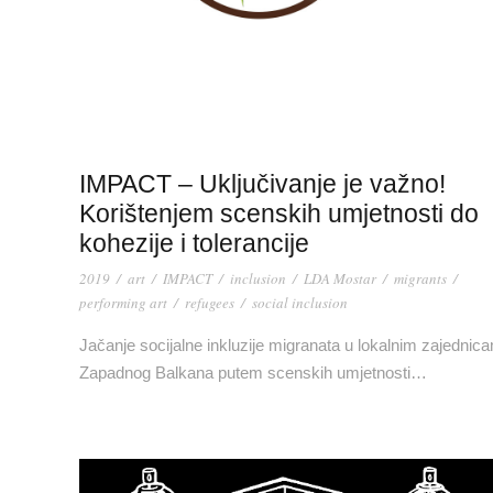
IMPACT – Uključivanje je važno!
Korištenjem scenskih umjetnosti do
kohezije i tolerancije
2019
/
art
/
IMPACT
/
inclusion
/
LDA Mostar
/
migrants
/
performing art
/
refugees
/
social inclusion
Jačanje socijalne inkluzije migranata u lokalnim zajednic
Zapadnog Balkana putem scenskih umjetnosti…