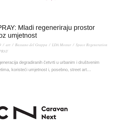
RAY: Mladi regeneriraju prostor
oz umjetnost
9
/
art
/
Bassano del Grappa
/
LDA Mostar
/
Space Regeneration
PRAY
eneracija degradiranih četvrti u urbanim i društvenim
etima, koristeći umjetnost i, posebno, street art…