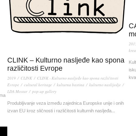
CA
mo
201
krea
CLINK – Kulturno nasljeđe kao spona
Kul
različitosti Evrope
isk
kva
2019
/
CLINK
/
CLINK - Kulturno nasljeđe kao spona različitosti
Evrope
/
cultural heritage
/
kulturna bastina
/
kulturno naslijedje
/
LDA Mostar
/
pop-up gallery
ama
Produbljivanje veza između zajednica Europske unije i onih
izvan EU kroz sličnosti i različitosti kulturnih nasljeđa...