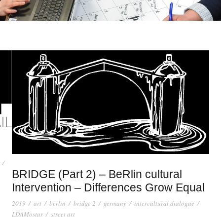
/
BRIDGE (Part 2) – BeRlin cultural
Intervention – Differences Grow Equal
2019
/
art
/
berlin
/
bridge 2
/
germany
/
intercultural dialogue
/
LDAMostar
/
street art