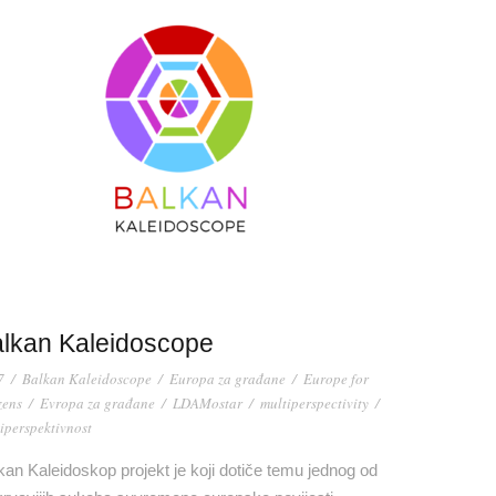
lkan Kaleidoscope
7
/
Balkan Kaleidoscope
/
Europa za građane
/
Europe for
zens
/
Evropa za građane
/
LDAMostar
/
multiperspectivity
/
iperspektivnost
kan Kaleidoskop projekt je koji dotiče temu jednog od