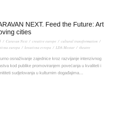
RAVAN NEXT. Feed the Future: Art
ving cities
5
/
Caravan Next
/
creative europe
/
cultural transformation
/
tivna europa
/
kreativna evropa
/
LDA Mostar
/
theatre
turno osnaživanje zajednice kroz razvijanje intenzivnog
ustva kod publike promoviranjem povećanja u kvaliteti i
nititeti sudjelovanja u kulturnim događajima…