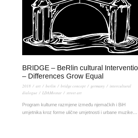
BRIDGE – BeRlin cultural Interventi
– Differences Grow Equal
2018
/
art
/
berlin
/
bridge concept
/
germany
/
intercultural
dialogue
/
LDAMostar
/
street art
Program kulturne razmjene između njemačkih i BiH
umjetnika kroz forme ulične umjetnosti i urbane muzike