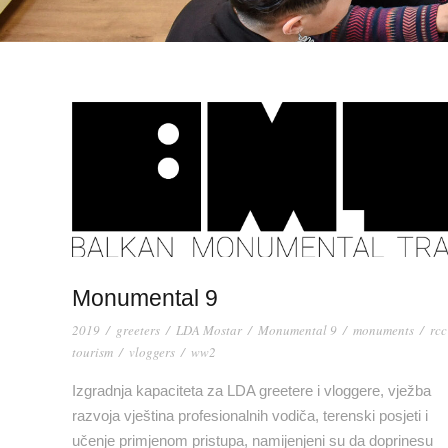
Monumental 9
2019
/
greeters
/
LDA Mostar
/
Monumental 9
/
monuments
/
rcc
tourism
/
vloggers
/
ww2
Izgradnja kapaciteta za LDA greetere i vloggere, vježba
razvoja vještina profesionalnih vodiča, terenski posjeti i
učenje primjenom pristupa, namijenjeni su da doprinesu