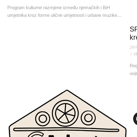
Program kulturne razmjene između njemačkih i BiH
umjetnika kroz forme ulične umjetnosti i urbane muzike…
SP
kr
201
/
S
Reg
uvj