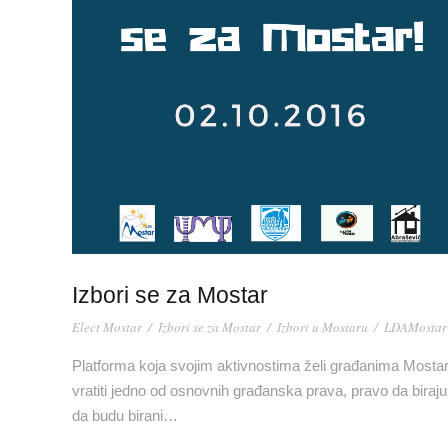
Izbori se za Mostar
Elect Mostar
/
Izbori se za Mostar
/
Izbori u Mostaru
/
LDAMostar
Platforma koja svojim aktivnostima želi građanima Mosta
vratiti jedno od osnovnih građanska prava, pravo da biraju 
da budu birani…